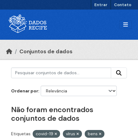
Ir para o conteúdo principal
Entrar
Contato
Conjuntos de dados
Ordenar por
Não foram encontrados
conjuntos de dados
Etiquetas:
covid-19
vírus
bens