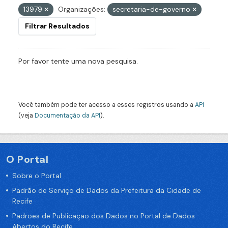
13979
Organizações:
secretaria-de-governo
Filtrar Resultados
Por favor tente uma nova pesquisa.
Você também pode ter acesso a esses registros usando a
API
(veja
Documentação da API
).
O Portal
Sobre o Portal
Padrão de Serviço de Dados da Prefeitura da Cidade de
Recife
Padrões de Publicação dos Dados no Portal de Dados
Abertos do Recife