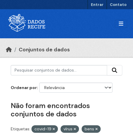
Ir para o conteúdo principal
Entrar
Contato
Conjuntos de dados
Ordenar por
Não foram encontrados
conjuntos de dados
Etiquetas:
covid-19
vírus
bens