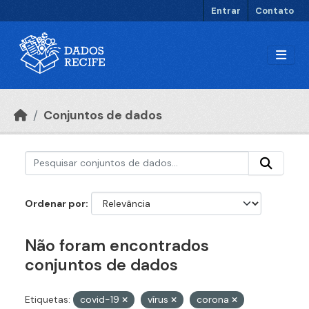
Ir para o conteúdo principal
Entrar
Contato
Conjuntos de dados
Ordenar por
Não foram encontrados
conjuntos de dados
Etiquetas:
covid-19
vírus
corona