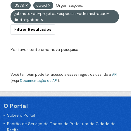
13979
covid
Organizações:
gabinete-de-projetos-especiais-administracao-
direta-gabpe
Filtrar Resultados
Por favor tente uma nova pesquisa.
Você também pode ter acesso a esses registros usando a
API
(veja
Documentação da API
).
O Portal
Sobre o Portal
Padrão de Serviço de Dados da Prefeitura da Cidade de
Recife