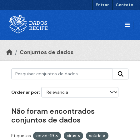
Ir para o conteúdo principal
Entrar
Contato
Conjuntos de dados
Ordenar por
Não foram encontrados
conjuntos de dados
Etiquetas:
covid-19
vírus
saúde