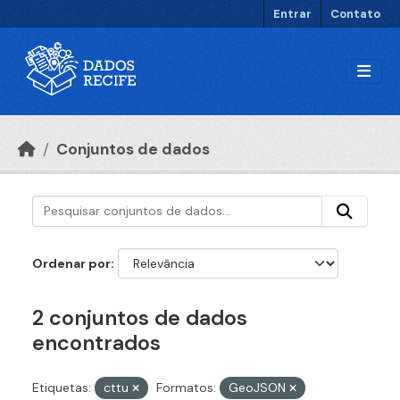
Ir para o conteúdo principal
Entrar
Contato
Conjuntos de dados
Ordenar por
2 conjuntos de dados
encontrados
Etiquetas:
cttu
Formatos:
GeoJSON