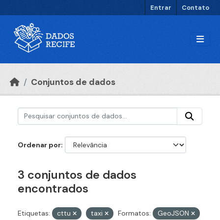
Ir para o conteúdo principal
Entrar
Contato
Conjuntos de dados
Ordenar por
3 conjuntos de dados
encontrados
Etiquetas:
cttu
taxi
Formatos:
GeoJSON