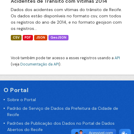
Acidentes de Trânsito com Vítimas 2014
Dados dos acidentes com vítimas do trânsito de Recife.
Os dados estão disponíveis no formato csv, com todos
os registros do ano de 2014, e no formato geojson com
os registros...
CSV
PDF
JSON
GeoJSON
Você também pode ter acesso a esses registros usando a
API
(veja
Documentação da API
).
O Portal
Sobre o Portal
Padrão de Serviço de Dados da Prefeitura da Cidade de
Recife
Padrões de Publicação dos Dados no Portal de Dados
Abertos do Recife