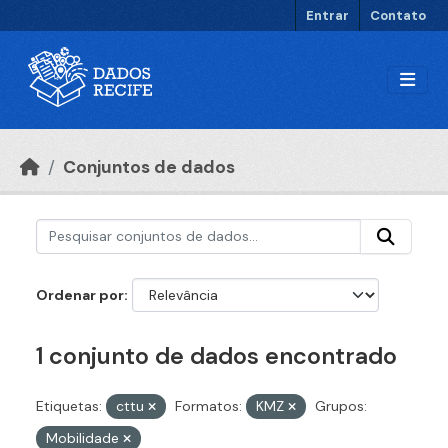
Ir para o conteúdo principal
Entrar
Contato
Conjuntos de dados
Ordenar por
1 conjunto de dados encontrado
Etiquetas:
cttu
Formatos:
KMZ
Grupos:
Mobilidade