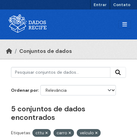
Ir para o conteúdo principal
Entrar
Contato
Conjuntos de dados
Ordenar por
5 conjuntos de dados
encontrados
Etiquetas:
cttu
carro
veículo