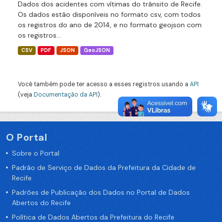
Dados dos acidentes com vítimas do trânsito de Recife.
Os dados estão disponíveis no formato csv, com todos
os registros do ano de 2014, e no formato geojson com
os registros...
CSV
PDF
JSON
GeoJSON
Você também pode ter acesso a esses registros usando a
API
(veja
Documentação da API
).
O Portal
Sobre o Portal
Padrão de Serviço de Dados da Prefeitura da Cidade de
Recife
Padrões de Publicação dos Dados no Portal de Dados
Abertos do Recife
Política de Dados Abertos da Prefeitura do Recife