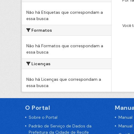
Por f
Não há Etiquetas que correspondam a
essa busca
Você t
Formatos
Não há Formatos que correspondam a
essa busca
Licenças
Não há Licenças que correspondam a
essa busca
O Portal
Manua
Sobre o Portal
Manual
Padrão de Serviço de Dados da
Manual
Prefeitura da Cidade de Recife