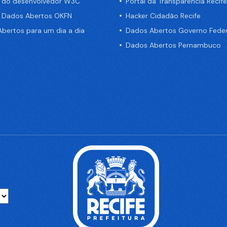
a do desenvolvedor W3C
Portal da Transparência Recife
e Dados Abertos OKFN
Hacker Cidadão Recife
bertos para um dia a dia
Dados Abertos Governo Feder
Dados Abertos Pernambuco