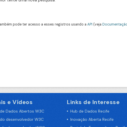
avor tente uma nova pesquisa.
ambém pode ter acesso a esses registros usando a
API
(veja
Documentação
is e Vídeos
Links de Interesse
 de Dados Abertos W3C
Hub de Dados Recife
 do desenvolvedor W3C
Inovação Aberta Recife