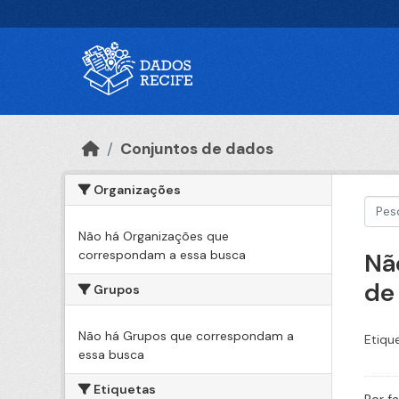
Ir para o conteúdo principal
Conjuntos de dados
Organizações
Não há Organizações que
correspondam a essa busca
Nã
de
Grupos
Não há Grupos que correspondam a
Etiqu
essa busca
Etiquetas