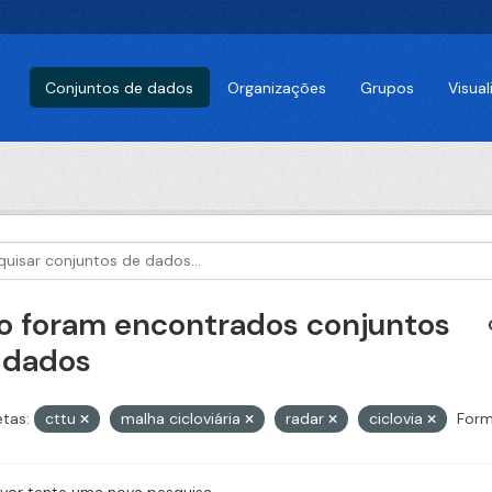
Conjuntos de dados
Organizações
Grupos
Visua
o foram encontrados conjuntos
 dados
etas:
cttu
malha cicloviária
radar
ciclovia
Form