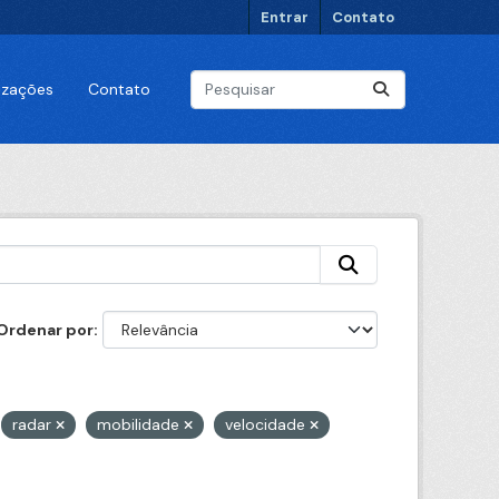
Entrar
Contato
lizações
Contato
Ordenar por
radar
mobilidade
velocidade