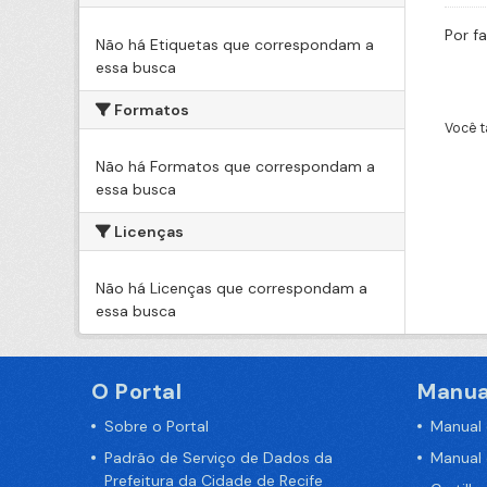
Por f
Não há Etiquetas que correspondam a
essa busca
Formatos
Você t
Não há Formatos que correspondam a
essa busca
Licenças
Não há Licenças que correspondam a
essa busca
O Portal
Manua
Sobre o Portal
Manual
Padrão de Serviço de Dados da
Manual
Prefeitura da Cidade de Recife