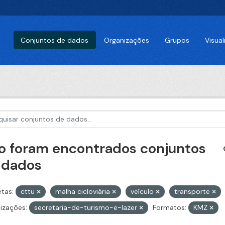
Conjuntos de dados
Organizações
Grupos
Visua
o foram encontrados conjuntos
 dados
etas:
cttu
malha cicloviária
veículo
transporte
izações:
secretaria-de-turismo-e-lazer
Formatos:
KMZ