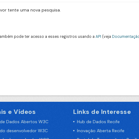
avor tente uma nova pesquisa.
ambém pode ter acesso a esses registros usando a
API
(veja
Documentação
is e Vídeos
Links de Interesse
 de Dados Abertos W3C
Hub de Dados Recife
 do desenvolvedor W3C
Inovação Aberta Recife