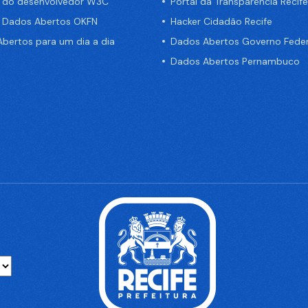
a do desenvolvedor W3C
Portal da Transparência Recife
e Dados Abertos OKFN
Hacker Cidadão Recife
bertos para um dia a dia
Dados Abertos Governo Feder
Dados Abertos Pernambuco