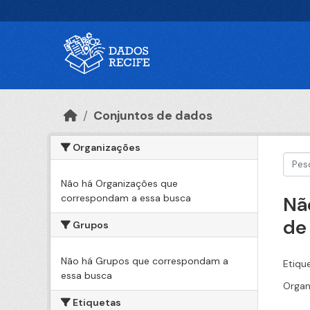
Ir para o conteúdo principal
Conjuntos de dados
Organizações
Não há Organizações que
correspondam a essa busca
Nã
de
Grupos
Não há Grupos que correspondam a
Etiqu
essa busca
Organ
Etiquetas