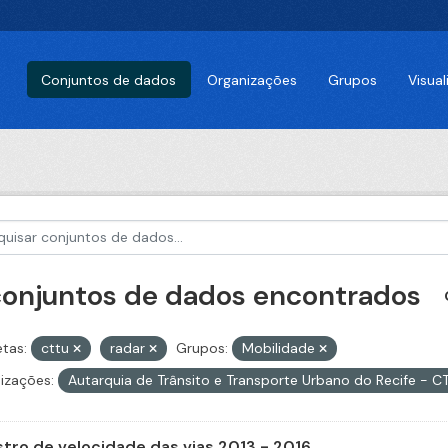
Conjuntos de dados
Organizações
Grupos
Visua
conjuntos de dados encontrados
etas:
cttu
radar
Grupos:
Mobilidade
izações:
Autarquia de Trânsito e Transporte Urbano do Recife - 
stro de velocidade das vias 2013 - 2016