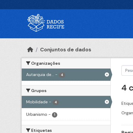
Ir para o conteúdo principal
Conjuntos de dados
Organizações
Autarquia de...
-
4
4 
Grupos
Mobilidade
-
4
Etiqu
Organ
Urbanismo
-
1
Etiquetas
Regi