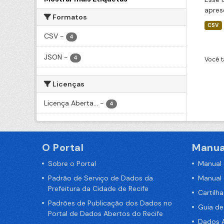
apres
Formatos
CSV
CSV
-
4
JSON
-
4
Você t
Licenças
Licença Aberta...
-
4
O Portal
Manua
Sobre o Portal
Manual
Padrão de Serviço de Dados da
Manual
Prefeitura da Cidade de Recife
Cartilh
Padrões de Publicação dos Dados no
Guia d
Portal de Dados Abertos do Recife
Dados A