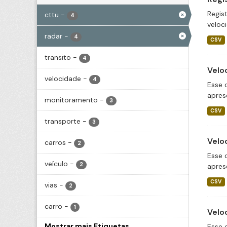
Regis
cttu
-
4
veloc
radar
-
4
CSV
transito
-
4
Velo
velocidade
-
4
Esse 
apres
monitoramento
-
3
CSV
transporte
-
3
Velo
carros
-
2
Esse 
veículo
-
2
apres
CSV
vias
-
2
carro
-
1
Velo
Mostrar mais Etiquetas
Esse 