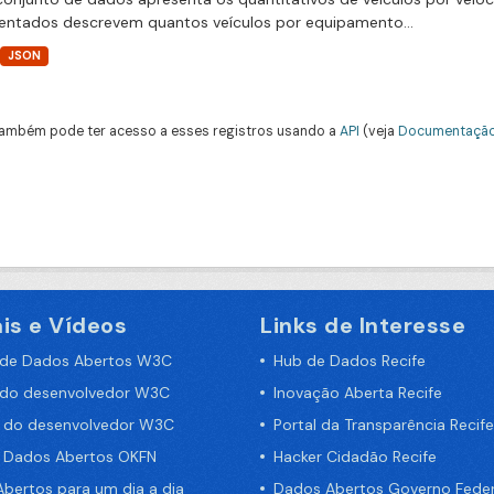
entados descrevem quantos veículos por equipamento...
JSON
ambém pode ter acesso a esses registros usando a
API
(veja
Documentação
is e Vídeos
Links de Interesse
 de Dados Abertos W3C
Hub de Dados Recife
 do desenvolvedor W3C
Inovação Aberta Recife
a do desenvolvedor W3C
Portal da Transparência Recife
e Dados Abertos OKFN
Hacker Cidadão Recife
bertos para um dia a dia
Dados Abertos Governo Feder