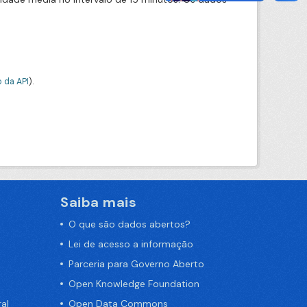
 da API
).
Saiba mais
O que são dados abertos?
Lei de acesso a informação
Parceria para Governo Aberto
Open Knowledge Foundation
al
Open Data Commons