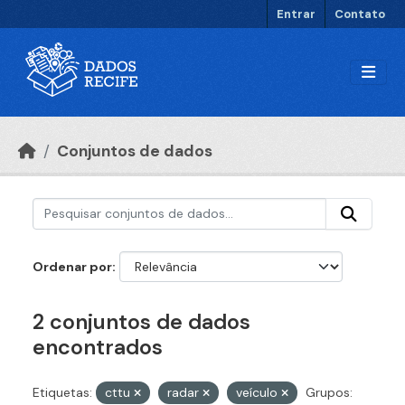
Ir para o conteúdo principal
Entrar
Contato
Conjuntos de dados
Ordenar por
2 conjuntos de dados
encontrados
Etiquetas:
cttu
radar
veículo
Grupos: