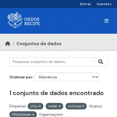
Ir para o conteúdo principal
Entrar
Contato
Conjuntos de dados
Ordenar por
1 conjunto de dados encontrado
Etiquetas:
cttu
radar
ciclovia
Grupos:
Mobilidade
Organizações: