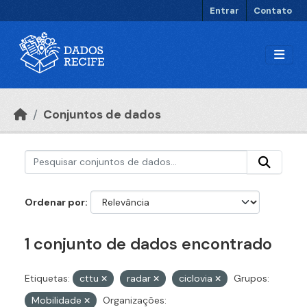
Ir para o conteúdo principal
Entrar
Contato
Conjuntos de dados
Ordenar por
1 conjunto de dados encontrado
Etiquetas:
cttu
radar
ciclovia
Grupos:
Mobilidade
Organizações: