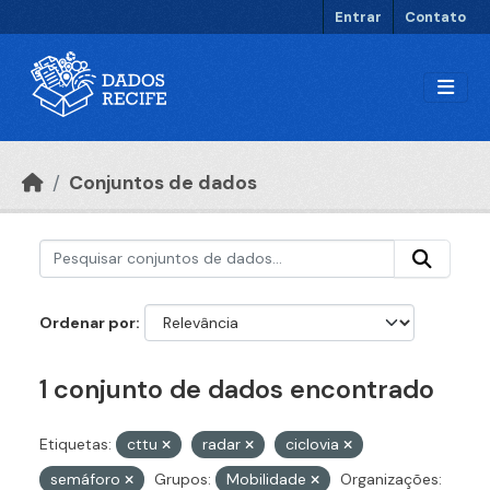
Ir para o conteúdo principal
Entrar
Contato
Conjuntos de dados
Ordenar por
1 conjunto de dados encontrado
Etiquetas:
cttu
radar
ciclovia
semáforo
Grupos:
Mobilidade
Organizações: