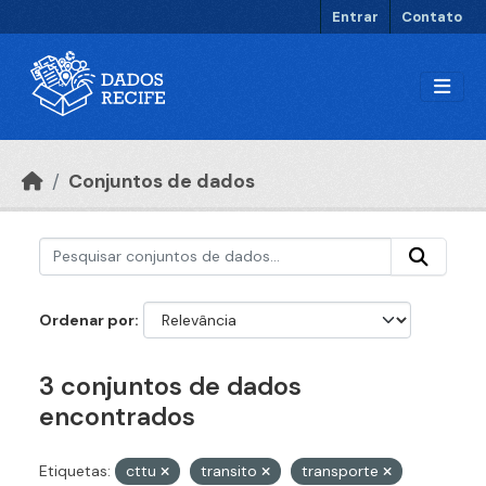
Ir para o conteúdo principal
Entrar
Contato
Conjuntos de dados
Ordenar por
3 conjuntos de dados
encontrados
Etiquetas:
cttu
transito
transporte