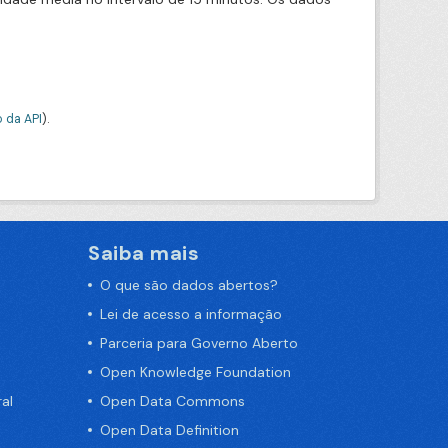
 da API
).
Saiba mais
O que são dados abertos?
Lei de acesso a informação
Parceria para Governo Aberto
Open Knowledge Foundation
al
Open Data Commons
Open Data Definition