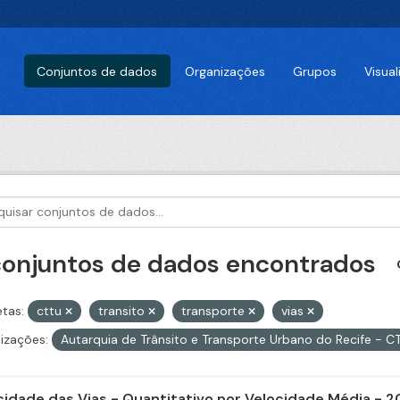
Conjuntos de dados
Organizações
Grupos
Visua
conjuntos de dados encontrados
etas:
cttu
transito
transporte
vias
izações:
Autarquia de Trânsito e Transporte Urbano do Recife - 
cidade das Vias - Quantitativo por Velocidade Média - 2