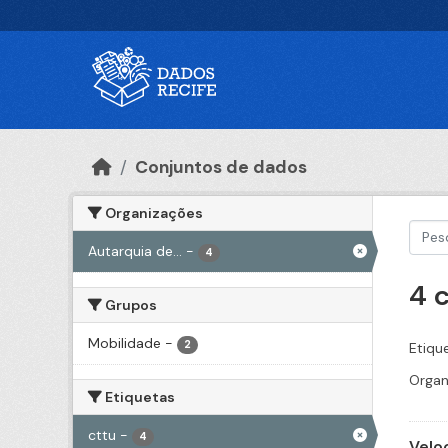
Ir para o conteúdo principal
Conjuntos de dados
Organizações
Autarquia de...
-
4
4 
Grupos
Mobilidade
-
2
Etiqu
Organ
Etiquetas
cttu
-
4
Velo