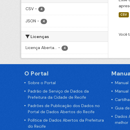
apres
CSV
-
4
CSV
JSON
-
4
Você t
Licenças
Licença Aberta...
-
4
O Portal
Manua
Sobre o Portal
Manual
Padrão de Serviço de Dados da
Manual
Prefeitura da Cidade de Recife
Cartilh
Padrões de Publicação dos Dados no
Guia d
Portal de Dados Abertos do Recife
Dados A
Política de Dados Abertos da Prefeitura
melhor
do Recife