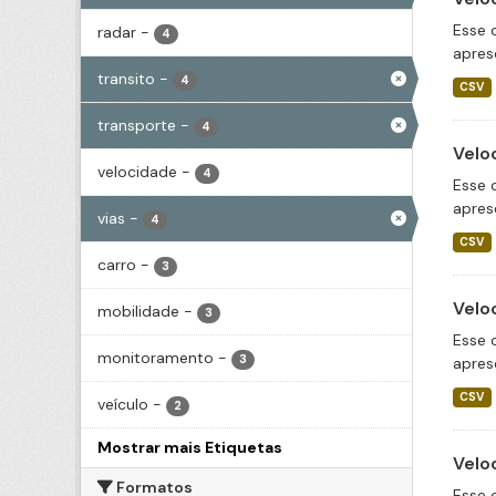
Esse 
radar
-
4
apres
transito
-
4
CSV
transporte
-
4
Velo
velocidade
-
4
Esse 
apres
vias
-
4
CSV
carro
-
3
Velo
mobilidade
-
3
Esse 
monitoramento
-
3
apres
CSV
veículo
-
2
Mostrar mais Etiquetas
Velo
Formatos
Esse 