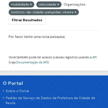
mobilidade
velocidade
Organizações:
instituto-da-cidade-pelopidas-silveira
Filtrar Resultados
Por favor tente uma nova pesquisa.
Você também pode ter acesso a esses registros usando a
API
(veja
Documentação da API
).
O Portal
Sobre o Portal
Padrão de Serviço de Dados da Prefeitura da Cidade de
Recife