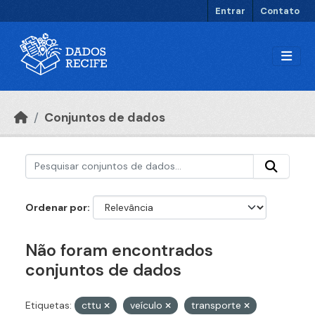
Ir para o conteúdo principal
Entrar
Contato
Conjuntos de dados
Ordenar por
Não foram encontrados
conjuntos de dados
Etiquetas:
cttu
veículo
transporte