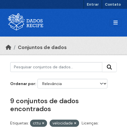
Ir para o conteúdo principal
Entrar
Contato
Conjuntos de dados
Ordenar por
9 conjuntos de dados
encontrados
Etiquetas:
cttu
velocidade
Licenças: