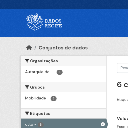
Ir para o conteúdo principal
Conjuntos de dados
Organizações
Autarquia de...
-
6
6 
Grupos
Mobilidade
-
3
Etiqu
Etiquetas
Velo
cttu
-
6
Esse 