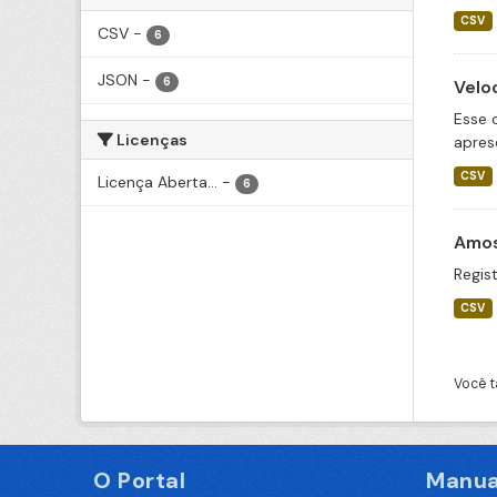
CSV
CSV
-
6
JSON
-
6
Velo
Esse 
Licenças
apres
CSV
Licença Aberta...
-
6
Amos
Regist
CSV
Você t
O Portal
Manua