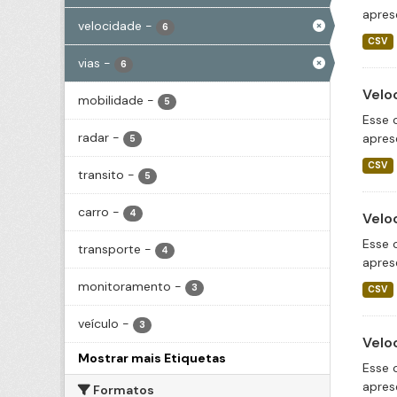
apres
velocidade
-
6
CSV
vias
-
6
Velo
mobilidade
-
5
Esse 
radar
-
apres
5
CSV
transito
-
5
carro
-
4
Velo
Esse 
transporte
-
4
apres
monitoramento
-
3
CSV
veículo
-
3
Velo
Mostrar mais Etiquetas
Esse 
apres
Formatos