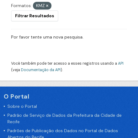
Formatos:
KMZ
Filtrar Resultados
Por favor tente uma nova pesquisa.
Você também pode ter acesso a esses registros usando a
API
(veja
Documentação da API
).
O Portal
Sobre o Portal
Padrão de Serviço de Dados da Prefeitura da Cidade de
Recife
Padrões de Publicação dos Dados no Portal de Dados
Abertos do Recife