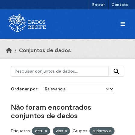
Ir para o conteúdo principal
Entrar
Contato
Conjuntos de dados
Ordenar por
Não foram encontrados
conjuntos de dados
Etiquetas:
cttu
vias
Grupos:
turismo