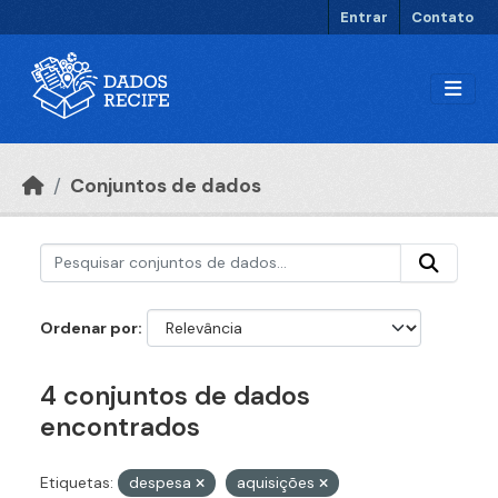
Ir para o conteúdo principal
Entrar
Contato
Conjuntos de dados
Ordenar por
4 conjuntos de dados
encontrados
Etiquetas:
despesa
aquisições