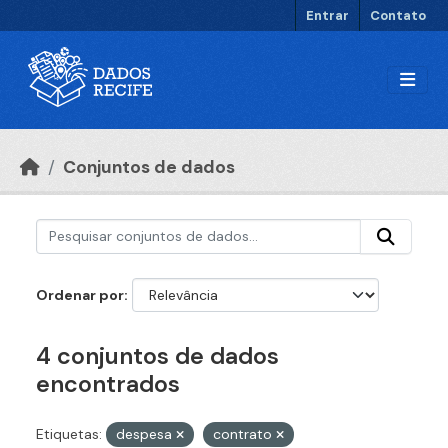
Ir para o conteúdo principal
Entrar
Contato
Conjuntos de dados
Ordenar por
4 conjuntos de dados
encontrados
Etiquetas:
despesa
contrato