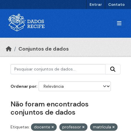
Ir para o conteúdo principal
Entrar
Contato
Conjuntos de dados
Ordenar por
Não foram encontrados
conjuntos de dados
Etiquetas:
docente
professor
matrícula