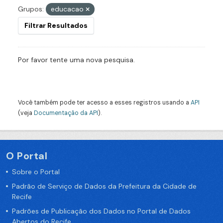
Grupos:
educacao
Filtrar Resultados
Por favor tente uma nova pesquisa.
Você também pode ter acesso a esses registros usando a
API
(veja
Documentação da API
).
O Portal
Sobre o Portal
Padrão de Serviço de Dados da Prefeitura da Cidade de
Recife
Padrões de Publicação dos Dados no Portal de Dados
Abertos do Recife