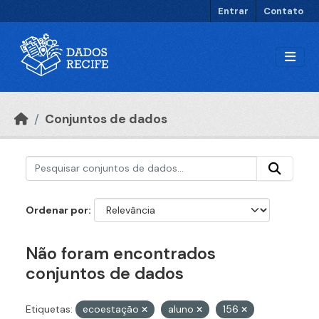
Ir para o conteúdo principal
Entrar
Contato
Conjuntos de dados
Ordenar por
Não foram encontrados
conjuntos de dados
Etiquetas:
ecoestação
aluno
156