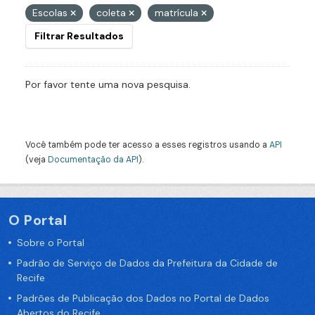
Escolas
coleta
matrícula
Filtrar Resultados
Por favor tente uma nova pesquisa.
Você também pode ter acesso a esses registros usando a
API
(veja
Documentação da API
).
O Portal
Sobre o Portal
Padrão de Serviço de Dados da Prefeitura da Cidade de
Recife
Padrões de Publicação dos Dados no Portal de Dados
Abertos do Recife