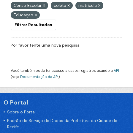
Censo Escolar
coleta
matrícula
Educação
Filtrar Resultados
Por favor tente uma nova pesquisa.
Você também pode ter acesso a esses registros usando a
API
(veja
Documentação da API
).
O Portal
Sobre o Portal
Padrão de Serviço de Dados da Prefeitura da Cidade de
Recife