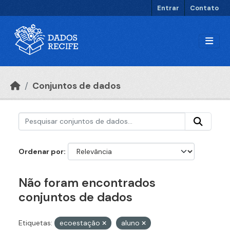
Ir para o conteúdo principal
Entrar
Contato
Conjuntos de dados
Ordenar por
Não foram encontrados
conjuntos de dados
Etiquetas:
ecoestação
aluno