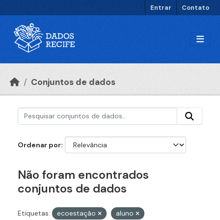
Ir para o conteúdo principal
Entrar
Contato
Conjuntos de dados
Ordenar por
Não foram encontrados
conjuntos de dados
Etiquetas:
ecoestação
aluno