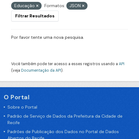
Educação
Formatos:
JSON
Filtrar Resultados
Por favor tente uma nova pesquisa.
Você também pode ter acesso a esses registros usando a
API
(veja
Documentação da API
).
O Portal
Sobre o Portal
Padrão de Serviço de Dados da Prefeitura da Cidade de
Recife
Padrões de Publicação dos Dados no Portal de Dados
Abertos do Recife