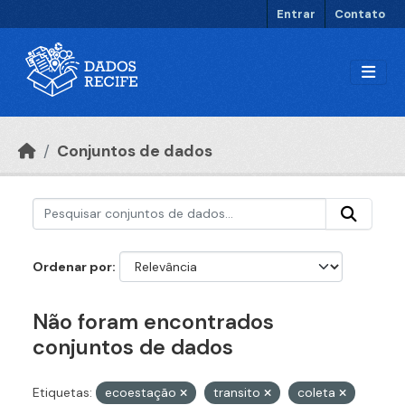
Ir para o conteúdo principal
Entrar
Contato
Conjuntos de dados
Ordenar por
Não foram encontrados
conjuntos de dados
Etiquetas:
ecoestação
transito
coleta