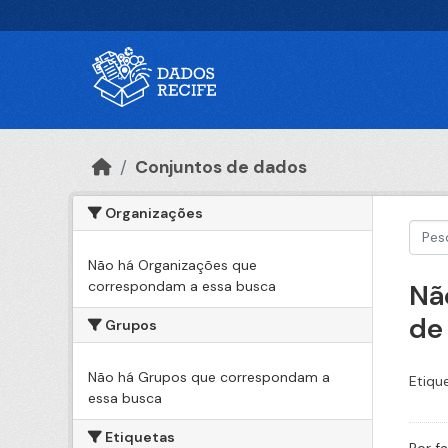
Ir para o conteúdo principal
Conjuntos de dados
Organizações
Não há Organizações que
correspondam a essa busca
Nã
de
Grupos
Não há Grupos que correspondam a
Etiqu
essa busca
Etiquetas