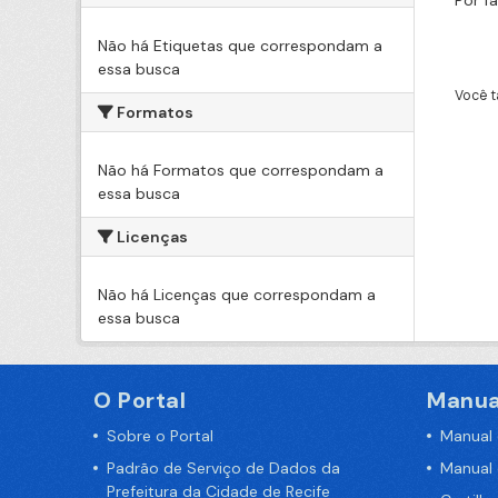
Por f
Não há Etiquetas que correspondam a
essa busca
Você t
Formatos
Não há Formatos que correspondam a
essa busca
Licenças
Não há Licenças que correspondam a
essa busca
O Portal
Manua
Sobre o Portal
Manual
Padrão de Serviço de Dados da
Manual
Prefeitura da Cidade de Recife