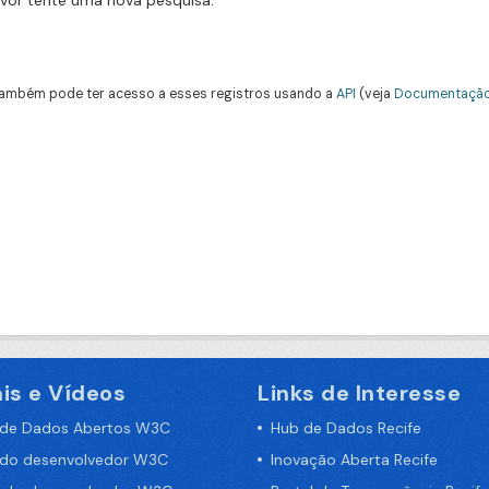
avor tente uma nova pesquisa.
ambém pode ter acesso a esses registros usando a
API
(veja
Documentação
is e Vídeos
Links de Interesse
 de Dados Abertos W3C
Hub de Dados Recife
 do desenvolvedor W3C
Inovação Aberta Recife