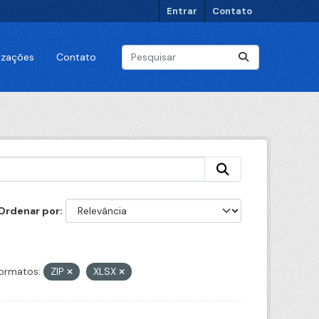
Entrar
Contato
lizações
Contato
Ordenar por
ormatos:
ZIP
XLSX