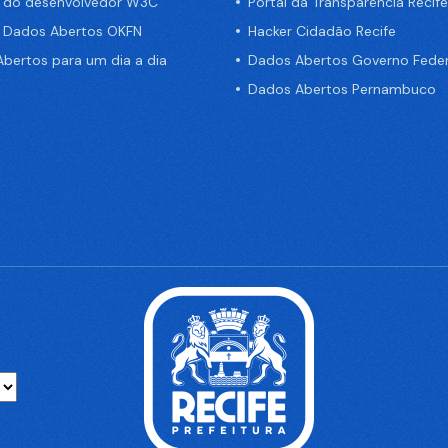
a do desenvolvedor W3C
Portal da Transparência Recife
e Dados Abertos OKFN
Hacker Cidadão Recife
bertos para um dia a dia
Dados Abertos Governo Feder
Dados Abertos Pernambuco