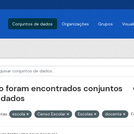
Conjuntos de dados
Organizações
Grupos
Visua
o foram encontrados conjuntos
 dados
etas:
escola
Censo Escolar
Escolas
docente
F