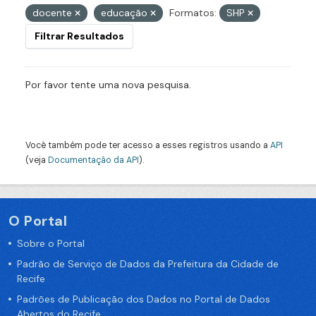
docente
educação
Formatos:
SHP
Filtrar Resultados
Por favor tente uma nova pesquisa.
Você também pode ter acesso a esses registros usando a
API
(veja
Documentação da API
).
O Portal
Sobre o Portal
Padrão de Serviço de Dados da Prefeitura da Cidade de
Recife
Padrões de Publicação dos Dados no Portal de Dados
Abertos do Recife