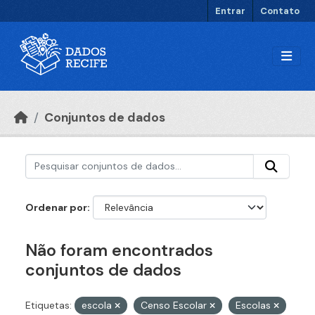
Ir para o conteúdo principal
Entrar
Contato
Conjuntos de dados
Ordenar por
Não foram encontrados
conjuntos de dados
Etiquetas:
escola
Censo Escolar
Escolas