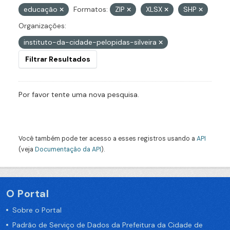
educação
Formatos:
ZIP
XLSX
SHP
Organizações:
instituto-da-cidade-pelopidas-silveira
Filtrar Resultados
Por favor tente uma nova pesquisa.
Você também pode ter acesso a esses registros usando a
API
(veja
Documentação da API
).
O Portal
Sobre o Portal
Padrão de Serviço de Dados da Prefeitura da Cidade de