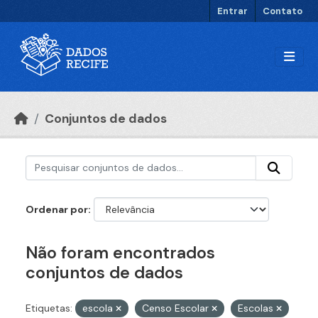
Ir para o conteúdo principal
Entrar
Contato
Conjuntos de dados
Ordenar por
Não foram encontrados
conjuntos de dados
Etiquetas:
escola
Censo Escolar
Escolas