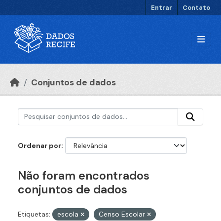
Ir para o conteúdo principal
Entrar
Contato
Conjuntos de dados
Ordenar por
Não foram encontrados
conjuntos de dados
Etiquetas:
escola
Censo Escolar