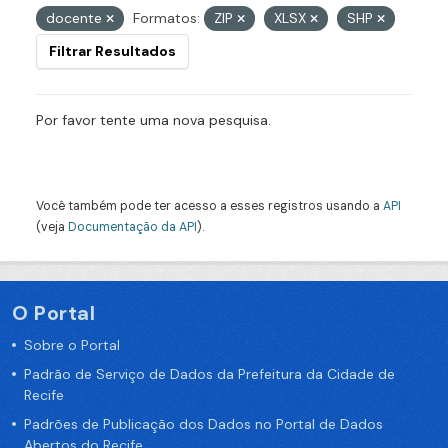
docente
Formatos:
ZIP
XLSX
SHP
Filtrar Resultados
Por favor tente uma nova pesquisa.
Você também pode ter acesso a esses registros usando a
API
(veja
Documentação da API
).
O Portal
Sobre o Portal
Padrão de Serviço de Dados da Prefeitura da Cidade de
Recife
Padrões de Publicação dos Dados no Portal de Dados
Abertos do Recife