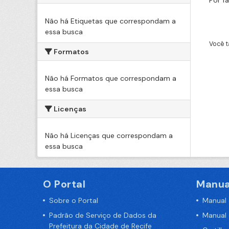
Por f
Não há Etiquetas que correspondam a
essa busca
Você t
Formatos
Não há Formatos que correspondam a
essa busca
Licenças
Não há Licenças que correspondam a
essa busca
O Portal
Manua
Sobre o Portal
Manual
Padrão de Serviço de Dados da
Manual
Prefeitura da Cidade de Recife