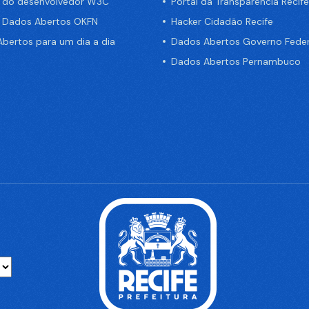
a do desenvolvedor W3C
Portal da Transparência Recife
e Dados Abertos OKFN
Hacker Cidadão Recife
bertos para um dia a dia
Dados Abertos Governo Feder
Dados Abertos Pernambuco