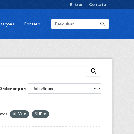
Entrar
Contato
lizações
Contato
Ordenar por
tos:
XLSX
SHP