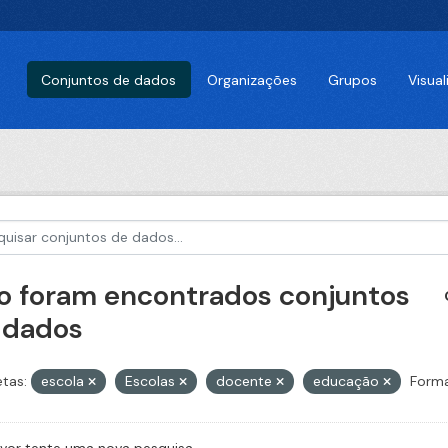
Conjuntos de dados
Organizações
Grupos
Visua
o foram encontrados conjuntos
 dados
etas:
escola
Escolas
docente
educação
Forma