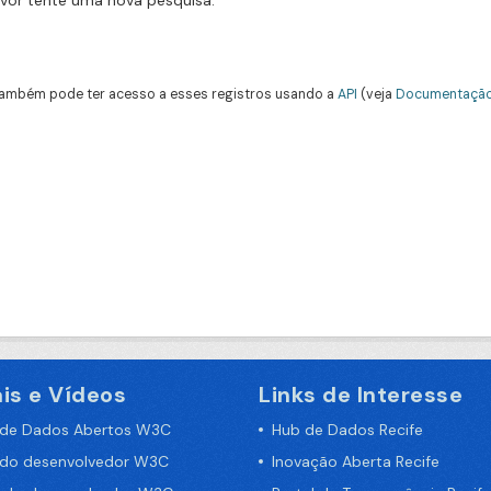
avor tente uma nova pesquisa.
ambém pode ter acesso a esses registros usando a
API
(veja
Documentação
is e Vídeos
Links de Interesse
 de Dados Abertos W3C
Hub de Dados Recife
 do desenvolvedor W3C
Inovação Aberta Recife