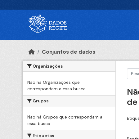
Ir para o conteúdo principal
Conjuntos de dados
Organizações
Não há Organizações que
correspondam a essa busca
Nã
de
Grupos
Não há Grupos que correspondam a
Etiqu
essa busca
Etiquetas