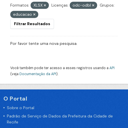
Formatos:
XLSX
Licenças:
odc-odbl
Grupos:
educacao
Filtrar Resultados
Por favor tente uma nova pesquisa.
Você também pode ter acesso a esses registros usando a
API
(veja
Documentação da API
).
O Portal
Sobre o Portal
Padrão de Serviço de Dados da Prefeitura da Cidade de
Recife