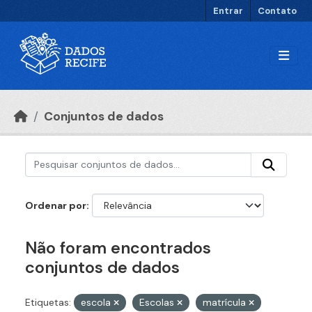
Ir para o conteúdo principal
Entrar
Contato
Conjuntos de dados
Ordenar por
Não foram encontrados
conjuntos de dados
Etiquetas:
escola
Escolas
matrícula