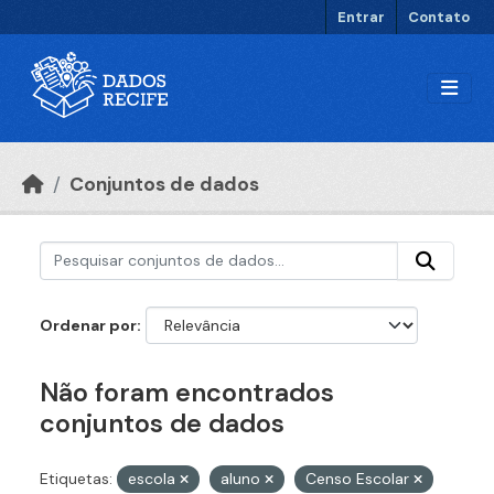
Ir para o conteúdo principal
Entrar
Contato
Conjuntos de dados
Ordenar por
Não foram encontrados
conjuntos de dados
Etiquetas:
escola
aluno
Censo Escolar