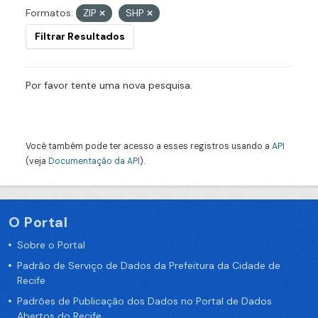
Formatos:
ZIP
SHP
Filtrar Resultados
Por favor tente uma nova pesquisa.
Você também pode ter acesso a esses registros usando a
API
(veja
Documentação da API
).
O Portal
Sobre o Portal
Padrão de Serviço de Dados da Prefeitura da Cidade de
Recife
Padrões de Publicação dos Dados no Portal de Dados
Abertos do Recife