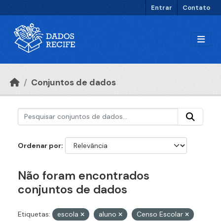
Ir para o conteúdo principal
Entrar
Contato
Conjuntos de dados
Ordenar por
Não foram encontrados
conjuntos de dados
Etiquetas:
escola
aluno
Censo Escolar