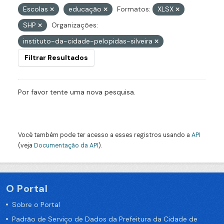
Escolas
educação
Formatos:
XLSX
SHP
Organizações:
instituto-da-cidade-pelopidas-silveira
Filtrar Resultados
Por favor tente uma nova pesquisa.
Você também pode ter acesso a esses registros usando a
API
(veja
Documentação da API
).
O Portal
Sobre o Portal
Padrão de Serviço de Dados da Prefeitura da Cidade de