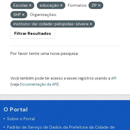
Escolas
educação
Formatos:
ZIP
SHP
Organizações:
instituto-da-cidade-pelopidas-silveira
Filtrar Resultados
Por favor tente uma nova pesquisa.
Você também pode ter acesso a esses registros usando a
API
(veja
Documentação da API
).
O Portal
Sobre o Portal
Padrão de Serviço de Dados da Prefeitura da Cidade de