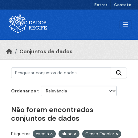
Ir para o conteúdo principal
Entrar
Contato
Conjuntos de dados
Ordenar por
Não foram encontrados
conjuntos de dados
Etiquetas:
escola
aluno
Censo Escolar