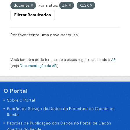
docente
Formatos:
ZIP
XLSX
Filtrar Resultados
Por favor tente uma nova pesquisa.
Você também pode ter acesso a esses registros usando a
API
(veja
Documentação da API
).
O Portal
Sobre o Portal
Padrão de Serviço de Dados da Prefeitura da Cidade de
Recife
Padrões de Publicação dos Dados no Portal de Dados
Abertos do Recife