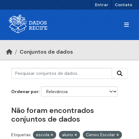
Ir para o conteúdo principal
Entrar
Contato
Conjuntos de dados
Ordenar por
Não foram encontrados
conjuntos de dados
Etiquetas:
escola
aluno
Censo Escolar