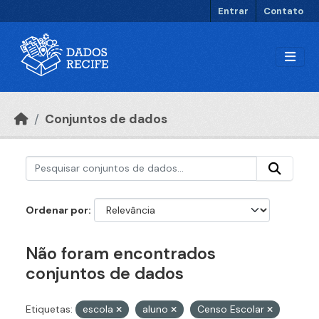
Ir para o conteúdo principal
Entrar
Contato
Conjuntos de dados
Ordenar por
Não foram encontrados
conjuntos de dados
Etiquetas:
escola
aluno
Censo Escolar