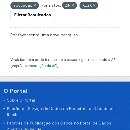
educação
Formatos:
ZIP
XLSX
Filtrar Resultados
Por favor tente uma nova pesquisa.
Você também pode ter acesso a esses registros usando a
API
(veja
Documentação da API
).
O Portal
Sobre o Portal
Padrão de Serviço de Dados da Prefeitura da Cidade de
Recife
Padrões de Publicação dos Dados no Portal de Dados
Abertos do Recife