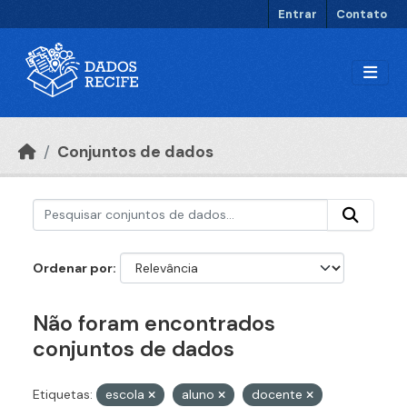
Ir para o conteúdo principal
Entrar
Contato
Conjuntos de dados
Ordenar por
Não foram encontrados
conjuntos de dados
Etiquetas:
escola
aluno
docente