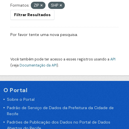
Formatos:
ZIP
SHP
Filtrar Resultados
Por favor tente uma nova pesquisa.
Você também pode ter acesso a esses registros usando a
API
(veja
Documentação da API
).
O Portal
Sobre o Portal
Padrão de Serviço de Dados da Prefeitura da Cidade de
Recife
Padrões de Publicação dos Dados no Portal de Dados
Abertos do Recife