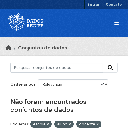
Ir para o conteúdo principal
Entrar
Contato
Conjuntos de dados
Ordenar por
Não foram encontrados
conjuntos de dados
Etiquetas:
escola
aluno
docente