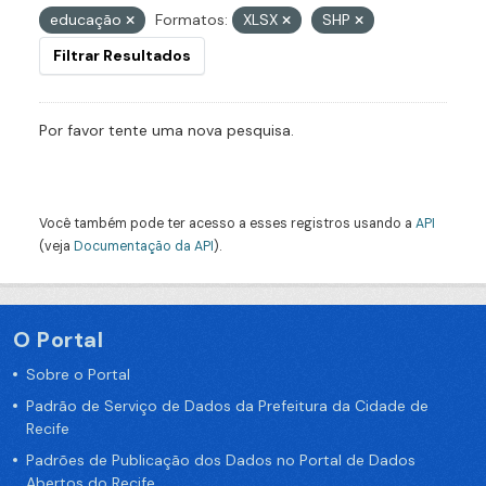
educação
Formatos:
XLSX
SHP
Filtrar Resultados
Por favor tente uma nova pesquisa.
Você também pode ter acesso a esses registros usando a
API
(veja
Documentação da API
).
O Portal
Sobre o Portal
Padrão de Serviço de Dados da Prefeitura da Cidade de
Recife
Padrões de Publicação dos Dados no Portal de Dados
Abertos do Recife