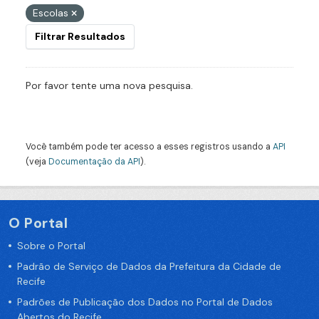
Escolas
Filtrar Resultados
Por favor tente uma nova pesquisa.
Você também pode ter acesso a esses registros usando a
API
(veja
Documentação da API
).
O Portal
Sobre o Portal
Padrão de Serviço de Dados da Prefeitura da Cidade de
Recife
Padrões de Publicação dos Dados no Portal de Dados
Abertos do Recife