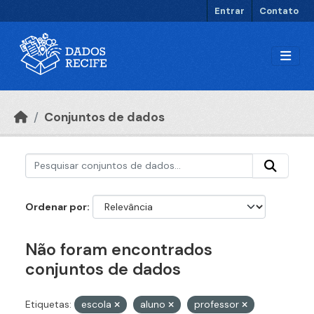
Ir para o conteúdo principal
Entrar
Contato
Conjuntos de dados
Ordenar por
Não foram encontrados
conjuntos de dados
Etiquetas:
escola
aluno
professor