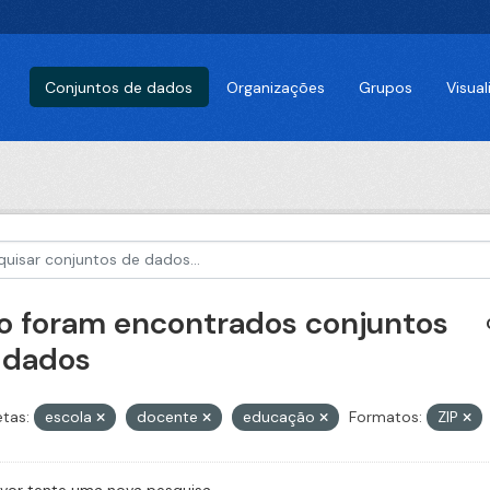
Conjuntos de dados
Organizações
Grupos
Visua
o foram encontrados conjuntos
 dados
etas:
escola
docente
educação
Formatos:
ZIP