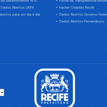
a do desenvolvedor W3C
Portal da Transparência Recife
e Dados Abertos OKFN
Hacker Cidadão Recife
bertos para um dia a dia
Dados Abertos Governo Feder
Dados Abertos Pernambuco