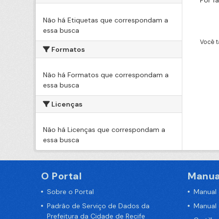
Por f
Não há Etiquetas que correspondam a
essa busca
Você t
Formatos
Não há Formatos que correspondam a
essa busca
Licenças
Não há Licenças que correspondam a
essa busca
O Portal
Manua
Sobre o Portal
Manual
Padrão de Serviço de Dados da
Manual
Prefeitura da Cidade de Recife