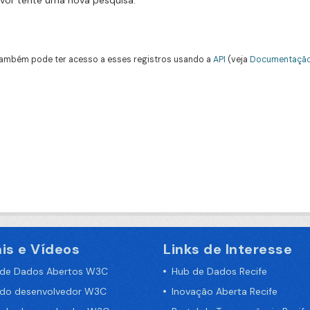
avor tente uma nova pesquisa.
ambém pode ter acesso a esses registros usando a
API
(veja
Documentação
is e Vídeos
Links de Interesse
 de Dados Abertos W3C
Hub de Dados Recife
 do desenvolvedor W3C
Inovação Aberta Recife