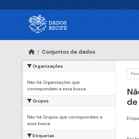
Ir para o conteúdo principal
Conjuntos de dados
Organizações
Não há Organizações que
correspondam a essa busca
Nã
de
Grupos
Não há Grupos que correspondam a
Etiqu
essa busca
Etiquetas