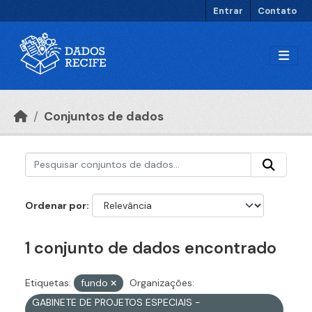
Ir para o conteúdo principal
Entrar
Contato
Conjuntos de dados
Ordenar por
1 conjunto de dados encontrado
Etiquetas:
fundo
Organizações:
GABINETE DE PROJETOS ESPECIAIS -