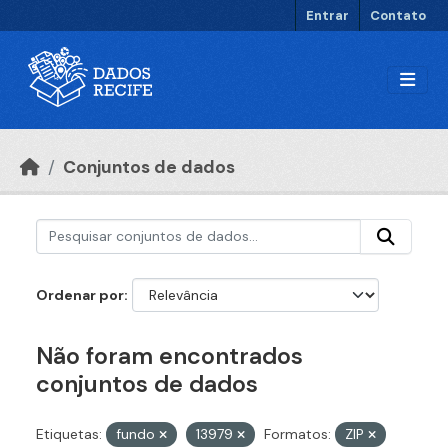
Ir para o conteúdo principal
Entrar
Contato
Conjuntos de dados
Ordenar por
Não foram encontrados
conjuntos de dados
Etiquetas:
fundo
13979
Formatos:
ZIP