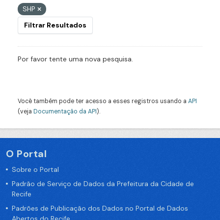
SHP
Filtrar Resultados
Por favor tente uma nova pesquisa.
Você também pode ter acesso a esses registros usando a
API
(veja
Documentação da API
).
O Portal
Sobre o Portal
Padrão de Serviço de Dados da Prefeitura da Cidade de
Recife
Padrões de Publicação dos Dados no Portal de Dados
Abertos do Recife