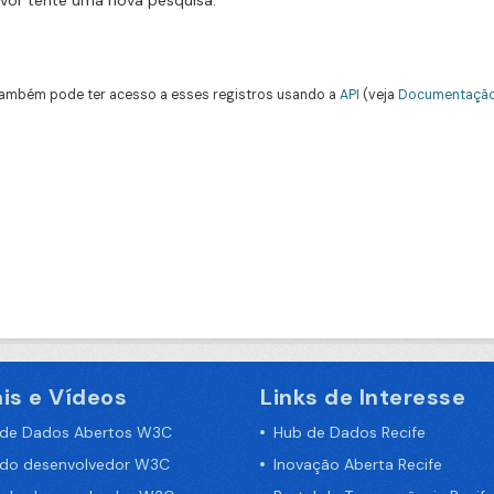
avor tente uma nova pesquisa.
ambém pode ter acesso a esses registros usando a
API
(veja
Documentação
is e Vídeos
Links de Interesse
 de Dados Abertos W3C
Hub de Dados Recife
 do desenvolvedor W3C
Inovação Aberta Recife