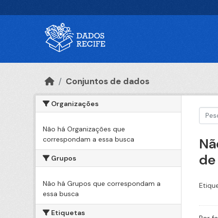
Ir para o conteúdo principal
Conjuntos de dados
Organizações
Não há Organizações que
correspondam a essa busca
Nã
de
Grupos
Não há Grupos que correspondam a
Etiqu
essa busca
Etiquetas