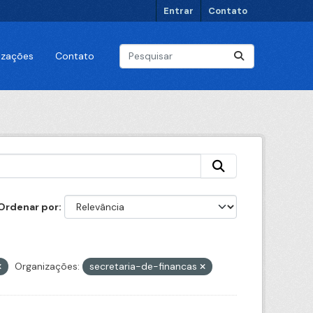
Entrar
Contato
lizações
Contato
Ordenar por
Organizações:
secretaria-de-financas