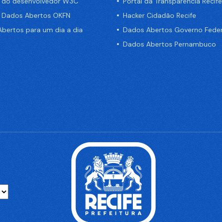
a do desenvolvedor W3C
Portal da Transparência Recife
e Dados Abertos OKFN
Hacker Cidadão Recife
bertos para um dia a dia
Dados Abertos Governo Feder
Dados Abertos Pernambuco