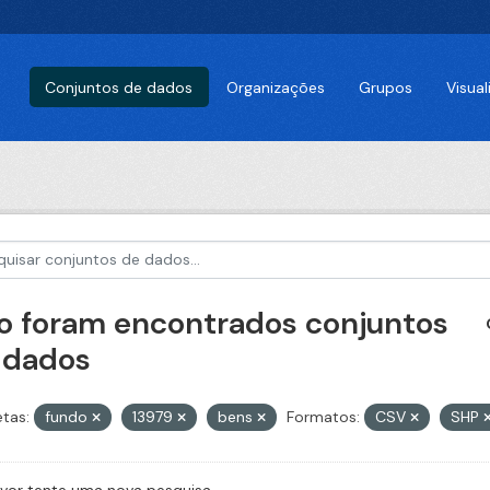
Conjuntos de dados
Organizações
Grupos
Visua
o foram encontrados conjuntos
 dados
etas:
fundo
13979
bens
Formatos:
CSV
SHP