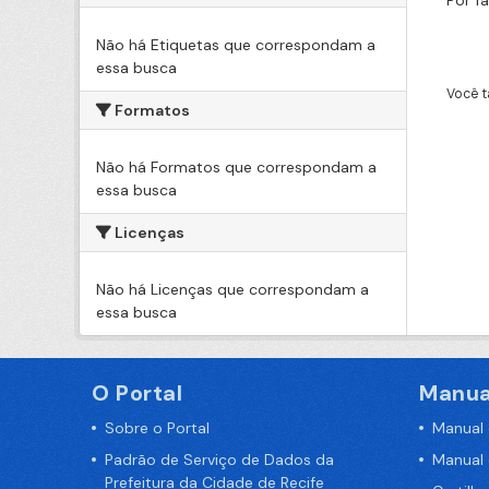
Por f
Não há Etiquetas que correspondam a
essa busca
Você t
Formatos
Não há Formatos que correspondam a
essa busca
Licenças
Não há Licenças que correspondam a
essa busca
O Portal
Manua
Sobre o Portal
Manual
Padrão de Serviço de Dados da
Manual
Prefeitura da Cidade de Recife