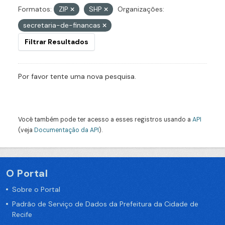
Formatos:
ZIP
SHP
Organizações:
secretaria-de-financas
Filtrar Resultados
Por favor tente uma nova pesquisa.
Você também pode ter acesso a esses registros usando a
API
(veja
Documentação da API
).
O Portal
Sobre o Portal
Padrão de Serviço de Dados da Prefeitura da Cidade de
Recife