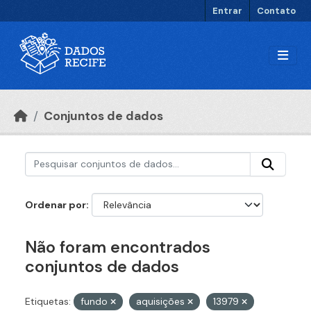
Ir para o conteúdo principal
Entrar
Contato
Conjuntos de dados
Ordenar por
Não foram encontrados
conjuntos de dados
Etiquetas:
fundo
aquisições
13979