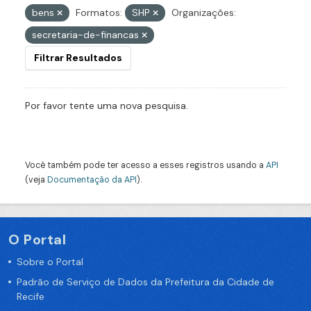
bens
Formatos:
SHP
Organizações:
secretaria-de-financas
Filtrar Resultados
Por favor tente uma nova pesquisa.
Você também pode ter acesso a esses registros usando a
API
(veja
Documentação da API
).
O Portal
Sobre o Portal
Padrão de Serviço de Dados da Prefeitura da Cidade de
Recife