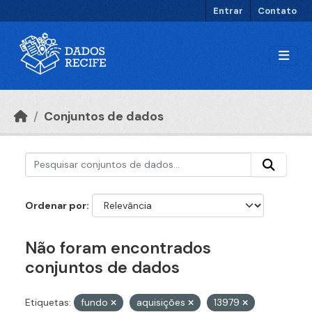
Ir para o conteúdo principal
Entrar
Contato
Conjuntos de dados
Ordenar por
Não foram encontrados
conjuntos de dados
Etiquetas:
fundo
aquisições
13979