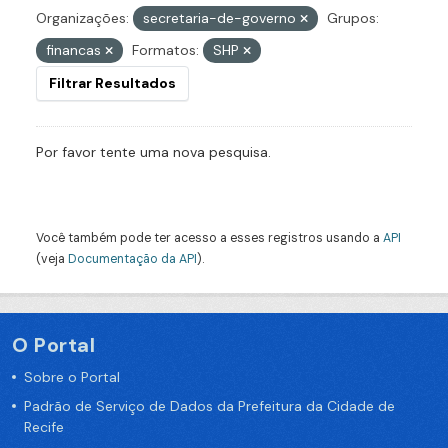
Organizações:
secretaria-de-governo
Grupos:
financas
Formatos:
SHP
Filtrar Resultados
Por favor tente uma nova pesquisa.
Você também pode ter acesso a esses registros usando a
API
(veja
Documentação da API
).
O Portal
Sobre o Portal
Padrão de Serviço de Dados da Prefeitura da Cidade de
Recife