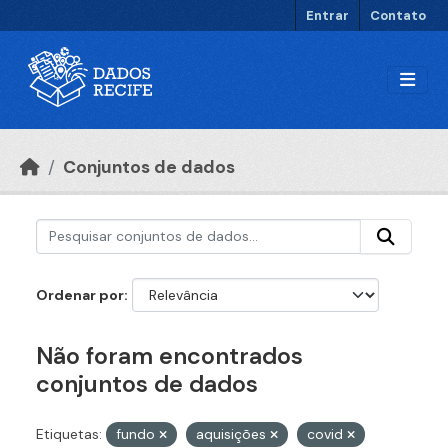
Ir para o conteúdo principal
Entrar
Contato
Conjuntos de dados
Ordenar por
Não foram encontrados
conjuntos de dados
Etiquetas:
fundo
aquisições
covid