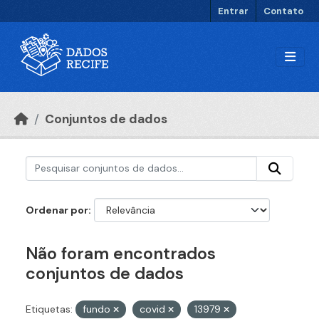
Ir para o conteúdo principal
Entrar
Contato
Conjuntos de dados
Ordenar por
Não foram encontrados
conjuntos de dados
Etiquetas:
fundo
covid
13979