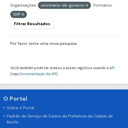
Organizações:
secretaria-de-governo
Formatos:
SHP
Filtrar Resultados
Por favor tente uma nova pesquisa.
Você também pode ter acesso a esses registros usando a
API
(veja
Documentação da API
).
O Portal
Sobre o Portal
Padrão de Serviço de Dados da Prefeitura da Cidade de
Recife